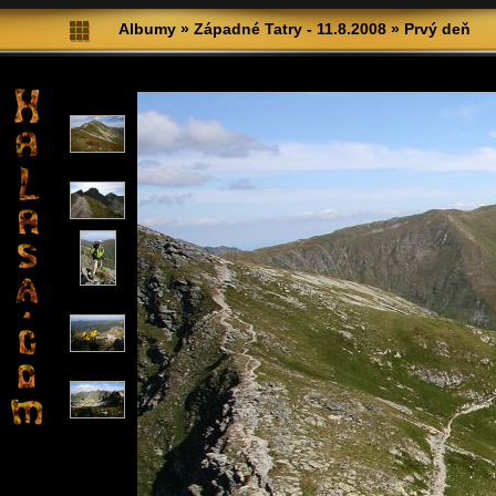
Albumy
»
Západné Tatry - 11.8.2008
»
Prvý deň