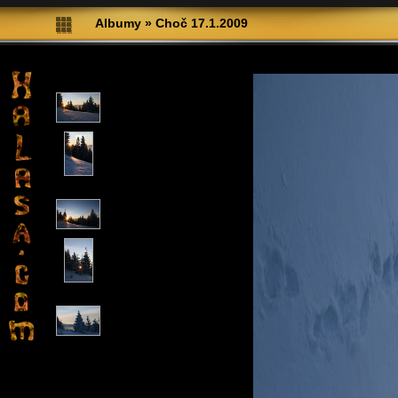
Albumy
»
Choč 17.1.2009